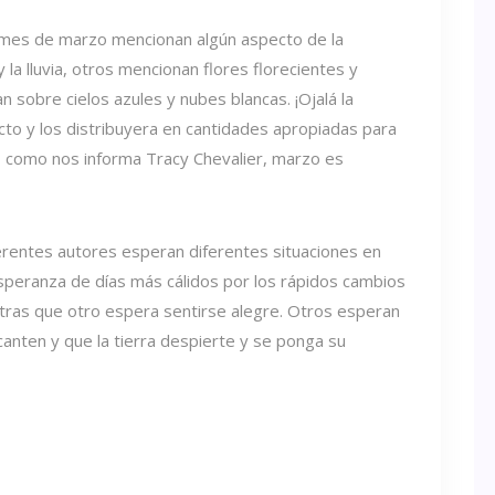
el mes de marzo mencionan algún aspecto de la
 la lluvia, otros mencionan flores florecientes y
n sobre cielos azules y nubes blancas. ¡Ojalá la
ecto y los distribuyera en cantidades apropiadas para
o, como nos informa Tracy Chevalier, marzo es
erentes autores esperan diferentes situaciones en
speranza de días más cálidos por los rápidos cambios
ntras que otro espera sentirse alegre. Otros esperan
canten y que la tierra despierte y se ponga su