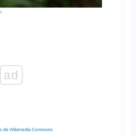
o.
ad
vés de Wikimedia Commons