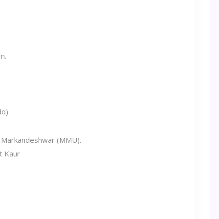
m.
o).
i Markandeshwar (MMU).