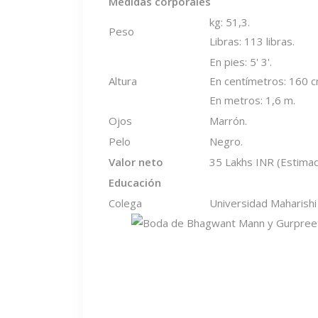
Medidas corporales
kg: 51,3.
Peso
Libras: 113 libras.
En pies: 5' 3'.
Altura
En centímetros: 160 c
En metros: 1,6 m.
Ojos
Marrón.
Pelo
Negro.
Valor neto
35 Lakhs INR (Estimad
Educación
Colega
Universidad Maharish