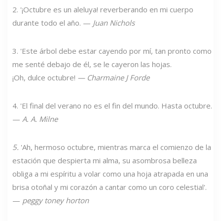
2. '¡Octubre es un aleluya! reverberando en mi cuerpo
durante todo el año. —
Juan Nichols
3. 'Este árbol debe estar cayendo por mí, tan pronto como
me senté debajo de él, se le cayeron las hojas.
¡Oh, dulce octubre!
—
Charmaine J Forde
4. 'El final del verano no es el fin del mundo. Hasta octubre.
—
A. A. Milne
5.
'Ah, hermoso octubre, mientras marca el comienzo de la
estación que despierta mi alma, su asombrosa belleza
obliga a mi espíritu a volar como una hoja atrapada en una
brisa otoñal y mi corazón a cantar como un coro celestial'.
—
peggy toney horton