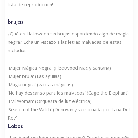
lista de reproducción!
brujas
¿Qué es Halloween sin brujas esparciendo algo de magia
negra? Echa un vistazo a las letras malvadas de estas
melodías.
'Mujer Mágica Negra' (Fleetwood Mac y Santana)
'Mujer bruja' (Las águilas)
'Magia negra' (varitas mágicas)
'No hay descanso para los malvados' (Cage the Elephant)
'Evil Woman' (Orquesta de luz eléctrica)
'Season of the Witch' (Donovan y versionada por Lana Del
Rey)
Lobos
¿Los hombres lobo rondan la noche? Escuche un pequeño