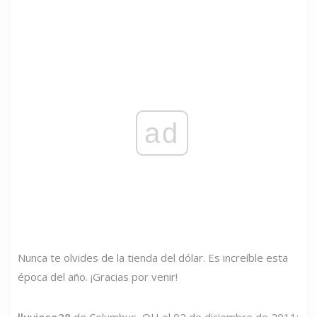
ad
Nunca te olvides de la tienda del dólar. Es increíble esta
época del año. ¡Gracias por venir!
lluvioso28
de Columbus, OH el 02 de diciembre de 2011: