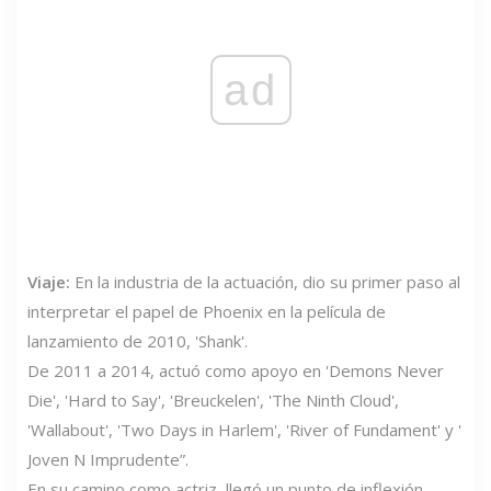
ad
Viaje:
En la industria de la actuación, dio su primer paso al
interpretar el papel de Phoenix en la película de
lanzamiento de 2010, 'Shank'.
De 2011 a 2014, actuó como apoyo en 'Demons Never
Die', 'Hard to Say', 'Breuckelen', 'The Ninth Cloud',
'Wallabout', 'Two Days in Harlem', 'River of Fundament' y '
Joven N Imprudente”.
En su camino como actriz, llegó un punto de inflexión