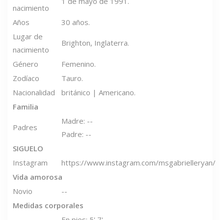
1 de mayo de 1991.
nacimiento
Años
30 años.
Lugar de
Brighton, Inglaterra.
nacimiento
Género
Femenino.
Zodíaco
Tauro.
Nacionalidad
británico | Americano.
Familia
Madre: --
Padres
Padre: --
SIGUELO
Instagram
https://www.instagram.com/msgabrielleryan/
Vida amorosa
Novio
--
Medidas corporales
En pies: 5' 7'.