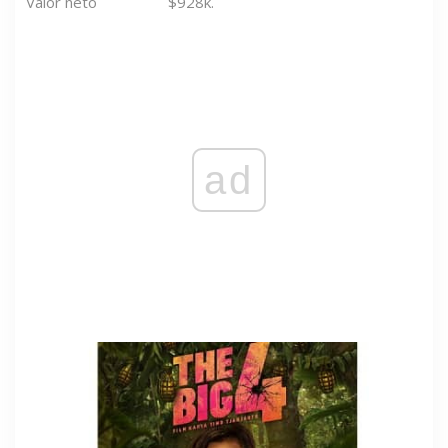
Valor neto
$928k.
ad