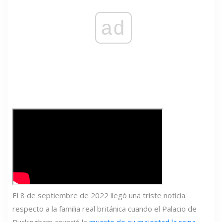
ad
El 8 de septiembre de 2022 llegó una triste noticia
respecto a la familia real británica cuando el Palacio de
Buckingham anunció la
muerte de su majestad la reina