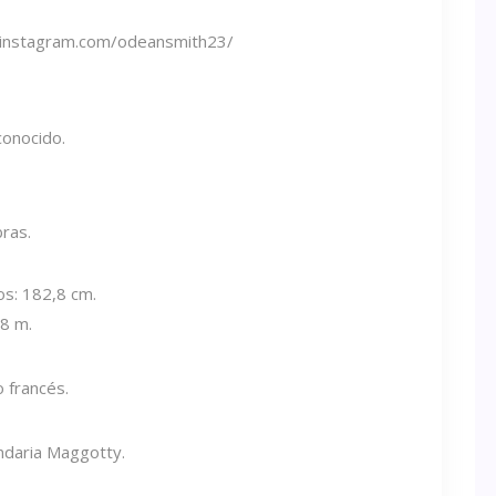
.instagram.com/odeansmith23/
onocido.
bras.
os: 182,8 cm.
,8 m.
 francés.
ndaria Maggotty.