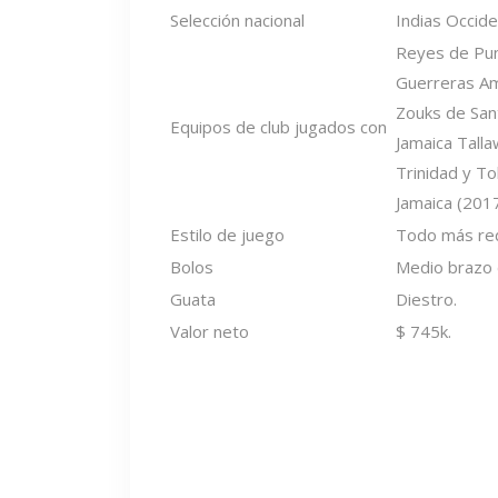
Selección nacional
Indias Occide
Reyes de Pun
Guerreras Am
Zouks de Sant
Equipos de club jugados con
Jamaica Talla
Trinidad y T
Jamaica (2017
Estilo de juego
Todo más re
Bolos
Medio brazo 
Guata
Diestro.
Valor neto
$ 745k.