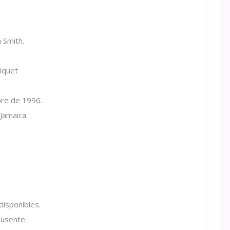
 Smith.
íquet
re de 1996.
 Jamaica.
isponibles.
ausente.