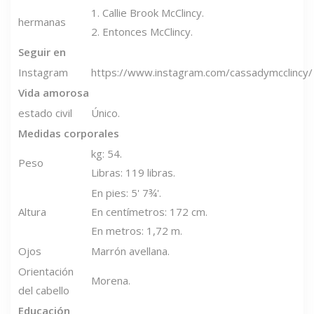
1. Callie Brook McClincy.
hermanas
2. Entonces McClincy.
Seguir en
Instagram
https://www.instagram.com/cassadymcclincy/
Vida amorosa
estado civil
Único.
Medidas corporales
kg: 54.
Peso
Libras: 119 libras.
En pies: 5' 7¾'.
Altura
En centímetros: 172 cm.
En metros: 1,72 m.
Ojos
Marrón avellana.
Orientación
Morena.
del cabello
Educación