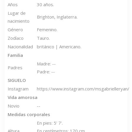
Años
30 años.
Lugar de
Brighton, Inglaterra.
nacimiento
Género
Femenino.
Zodíaco
Tauro.
Nacionalidad
británico | Americano.
Familia
Madre: --
Padres
Padre: --
SIGUELO
Instagram
https://www.instagram.com/msgabrielleryan/
Vida amorosa
Novio
--
Medidas corporales
En pies: 5' 7'.
Altura
En centímetros: 170 cm.