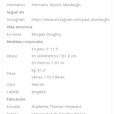
Hermanos
Hermano: Buster Murdaugh.
Seguir en
Instagram
https://www.instagram.com/paul_murdaugh/
Vida amorosa
Ex novia
Morgan Doughty.
Medidas corporales
En pies: 5' 11.5'.
Altura
En centímetros: 181,6 cm.
En metros: 1,81 m.
kg: 81,3.
Peso
Libras: 179.2 libras.
Ojos
Marrón.
Cabello
Jengibre.
Educación
Escuela
Academia Thomas Heyward.
Colega
Universidad de Carolina del Sur.