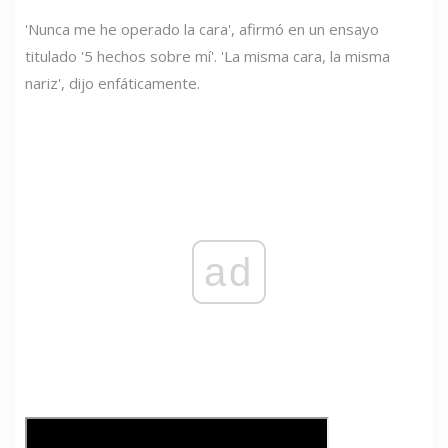
'Nunca me he operado la cara', afirmó en un ensayo
titulado '5 hechos sobre mí'. 'La misma cara, la misma
nariz', dijo enfáticamente.
ad