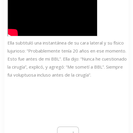
Ella subtituló una instantánea de su cara lateral y su físico
lujurioso: “Probablemente tenía 20 años en ese momento.
Esto fue antes de mi BBL”. Ella dijo: “Nunca he cuestionado
la cirugía”, explicó, y agregó: “Me sometí a BBL”. Siempre
fui voluptuosa incluso antes de la cirugía”.