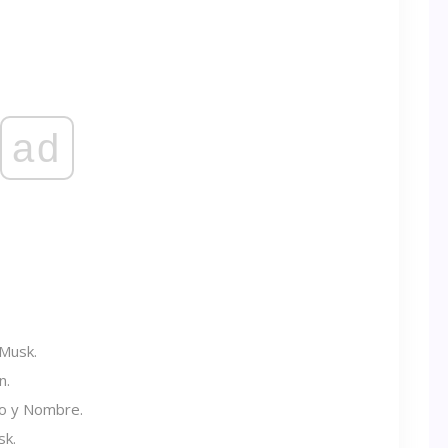
ad
 Musk.
n.
o y Nombre.
sk.