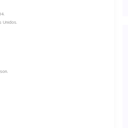
04.
s Unidos.
lson.