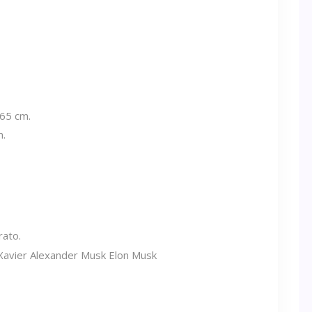
165 cm.
m.
rato.