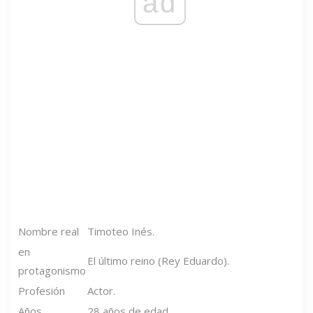
ad
Nombre real
Timoteo Inés.
en
El último reino (Rey Eduardo).
protagonismo
Profesión
Actor.
Años
28 años de edad.