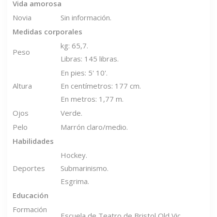
Vida amorosa
Novia
Sin información.
Medidas corporales
kg: 65,7.
Peso
Libras: 145 libras.
En pies: 5' 10'.
Altura
En centímetros: 177 cm.
En metros: 1,77 m.
Ojos
Verde.
Pelo
Marrón claro/medio.
Habilidades
Hockey.
Deportes
Submarinismo.
Esgrima.
Educación
Formación
Escuela de Teatro de Bristol Old Vic.