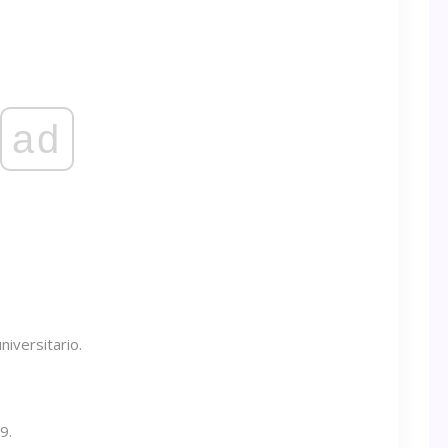
ad
niversitario.
9.