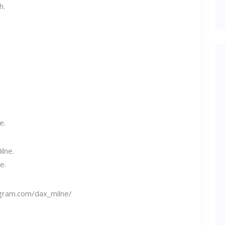
h.
e.
lne.
e.
gram.com/dax_milne/