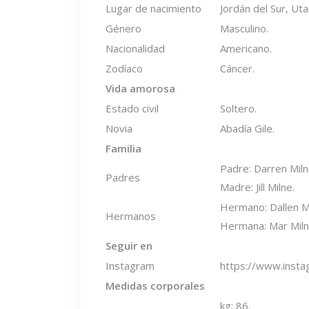
Lugar de nacimiento
Jordán del Sur, Uta
Género
Masculino.
Nacionalidad
Americano.
Zodíaco
Cáncer.
Vida amorosa
Estado civil
Soltero.
Novia
Abadía Gile.
Familia
Padre: Darren Miln
Padres
Madre: Jill Milne.
Hermano: Dallen Mi
Hermanos
Hermana: Mar Miln
Seguir en
Instagram
https://www.insta
Medidas corporales
kg: 86.