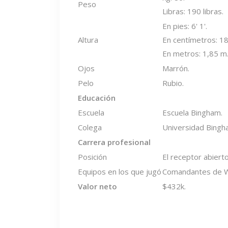
Peso
Libras: 190 libras.
En pies: 6' 1'.
Altura
En centímetros: 1
En metros: 1,85 m
Ojos
Marrón.
Pelo
Rubio.
Educación
Escuela
Escuela Bingham.
Colega
Universidad Bingh
Carrera profesional
Posición
El receptor abierto
Equipos en los que jugó
Comandantes de W
Valor neto
$432k.