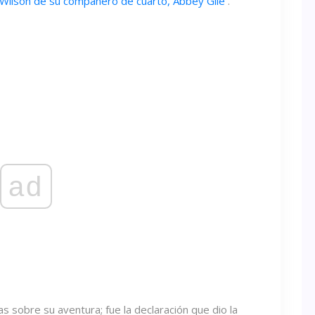
h Wilson de su compañero de cuarto, Abbey Gile
.
ad
s sobre su aventura; fue la declaración que dio la