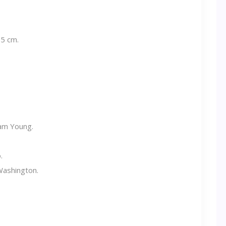
85 cm.
.
am Young.
.
ashington.