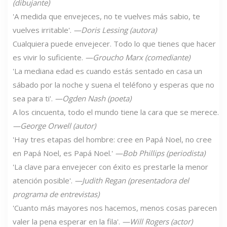
(dibujante)
'A medida que envejeces, no te vuelves más sabio, te
vuelves irritable'.
—Doris Lessing (autora)
Cualquiera puede envejecer. Todo lo que tienes que hacer
es vivir lo suficiente.
—Groucho Marx (comediante)
'La mediana edad es cuando estás sentado en casa un
sábado por la noche y suena el teléfono y esperas que no
sea para ti'.
—Ogden Nash (poeta)
A los cincuenta, todo el mundo tiene la cara que se merece.
—George Orwell (autor)
'Hay tres etapas del hombre: cree en Papá Noel, no cree
en Papá Noel, es Papá Noel.'
—Bob Phillips (periodista)
'La clave para envejecer con éxito es prestarle la menor
atención posible'.
—Judith Regan (presentadora del
programa de entrevistas)
'Cuanto más mayores nos hacemos, menos cosas parecen
valer la pena esperar en la fila'.
—Will Rogers (actor)