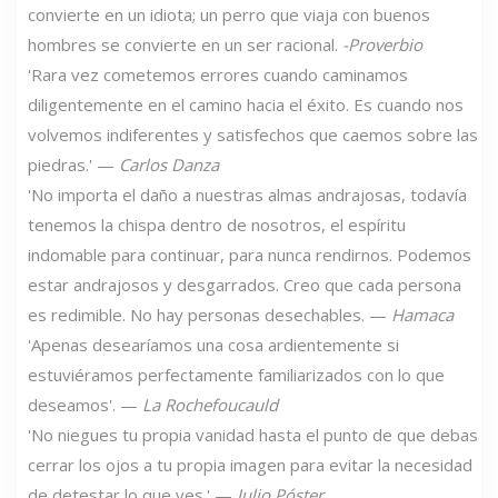
convierte en un idiota; un perro que viaja con buenos
hombres se convierte en un ser racional.
-Proverbio
'Rara vez cometemos errores cuando caminamos
diligentemente en el camino hacia el éxito. Es cuando nos
volvemos indiferentes y satisfechos que caemos sobre las
piedras.' —
Carlos Danza
'No importa el daño a nuestras almas andrajosas, todavía
tenemos la chispa dentro de nosotros, el espíritu
indomable para continuar, para nunca rendirnos. Podemos
estar andrajosos y desgarrados. Creo que cada persona
es redimible. No hay personas desechables. —
Hamaca
'Apenas desearíamos una cosa ardientemente si
estuviéramos perfectamente familiarizados con lo que
deseamos'. —
La Rochefoucauld
'No niegues tu propia vanidad hasta el punto de que debas
cerrar los ojos a tu propia imagen para evitar la necesidad
de detestar lo que ves.' —
Julio Póster