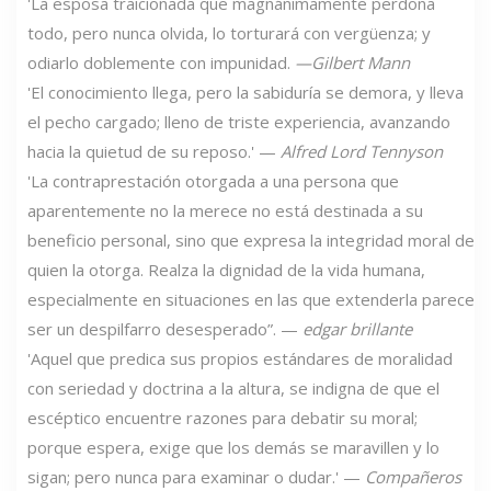
'La esposa traicionada que magnánimamente perdona
todo, pero nunca olvida, lo torturará con vergüenza; y
odiarlo doblemente con impunidad.
—Gilbert Mann
'El conocimiento llega, pero la sabiduría se demora, y lleva
el pecho cargado; lleno de triste experiencia, avanzando
hacia la quietud de su reposo.' —
Alfred Lord Tennyson
'La contraprestación otorgada a una persona que
aparentemente no la merece no está destinada a su
beneficio personal, sino que expresa la integridad moral de
quien la otorga. Realza la dignidad de la vida humana,
especialmente en situaciones en las que extenderla parece
ser un despilfarro desesperado”. —
edgar brillante
'Aquel que predica sus propios estándares de moralidad
con seriedad y doctrina a la altura, se indigna de que el
escéptico encuentre razones para debatir su moral;
porque espera, exige que los demás se maravillen y lo
sigan; pero nunca para examinar o dudar.' —
Compañeros