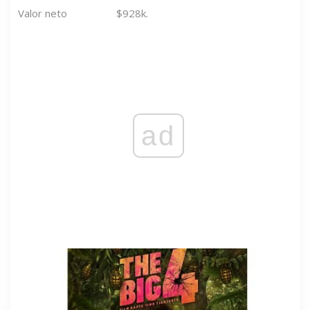
Valor neto
$928k.
ad