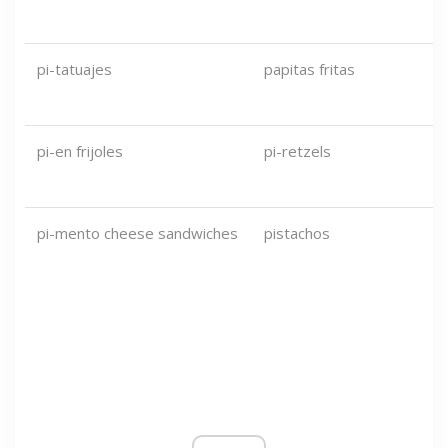
pi-tatuajes
papitas fritas
pi-en frijoles
pi-retzels
pi-mento cheese sandwiches
pistachos