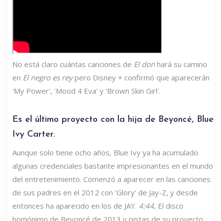
No está claro cuántas canciones de
El don
hará su camino
en
El negro es rey
pero Disney + confirmó que aparecerán
'My Power', 'Mood 4 Eva' y 'Brown Skin Girl'.
Es el último proyecto con la hija de Beyoncé, Blue
Ivy Carter.
Aunque solo tiene ocho años, Blue Ivy ya ha acumulado
algunas credenciales bastante impresionantes en el mundo
del entretenimiento. Comenzó a aparecer en las canciones
de sus padres en el 2012 con 'Glory' de Jay-Z, y desde
entonces ha aparecido en los de JAY.
4:44,
El disco
homónimo de Beyoncé de 2013 y pistas de su proyecto