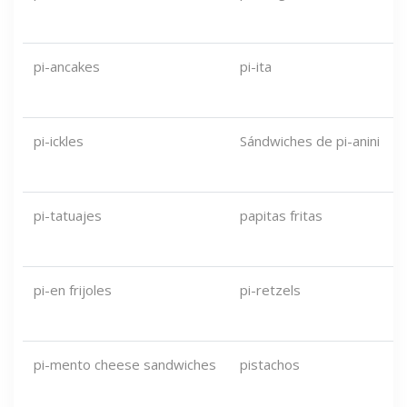
pi-ancakes
pi-ita
pi-ickles
Sándwiches de pi-anini
pi-tatuajes
papitas fritas
pi-en frijoles
pi-retzels
pi-mento cheese sandwiches
pistachos