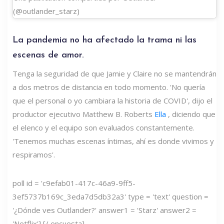
(@outlander_starz)
La pandemia no ha afectado la trama ni las
escenas de amor.
Tenga la seguridad de que Jamie y Claire no se mantendrán
a dos metros de distancia en todo momento. 'No quería
que el personal o yo cambiara la historia de COVID', dijo el
productor ejecutivo Matthew B. Roberts
Ella
, diciendo que
el elenco y el equipo son evaluados constantemente.
'Tenemos muchas escenas íntimas, ahí es donde vivimos y
respiramos'.
poll id = 'c9efab01-417c-46a9-9ff5-
3ef5737b169c_3eda7d5db32a3' type = 'text' question =
'¿Dónde ves Outlander?' answer1 = 'Starz' answer2 =
'Netflix'] [/ encuesta]