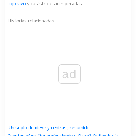
rojo vivo
y catástrofes inesperadas.
Historias relacionadas
ad
'Un soplo de nieve y cenizas', resumido
Cuantos años
Outlander
¿Jamie y Claire?
Outlander '>