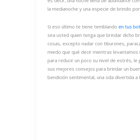
es decir, una noche llena de abundante c
la medianoche y una especie de brindis p
Si eso último te tiene temblando
en tus bo
sea usted quien tenga que brindar dicho br
cosas, excepto nadar con tiburones, para
miedo que qué decir mientras levantamos 
para reducir un poco su nivel de estrés, l
sus mejores consejos para brindar un bue
bendición sentimental, una oda divertida a l