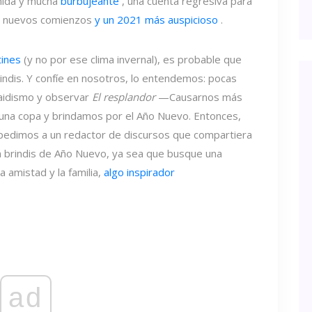
omida y mucha
burbujeante
, una cuenta regresiva para
or nuevos comienzos
y un 2021 más auspicioso
.
tines
(y no por ese clima invernal), es probable que
indis. Y confíe en nosotros, lo entendemos: pocas
caidismo y observar
El resplandor
—Causarnos más
una copa y brindamos por el Año Nuevo. Entonces,
e pedimos a un redactor de discursos que compartiera
n brindis de Año Nuevo, ya sea que busque una
a amistad y la familia,
algo inspirador
ad