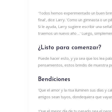
'Todos hemos experimentado un buen brind
final', dice Larry. 'Como un gimnasta o un pi
Si le ayuda, Larry sugiere escribir una señ
traemos un nuevo año ...' Luego, simplement
¿Listo para comenzar?
Puede hacer esto, y ya sea que los lea pal
pensamientos, estos brindis de muestra p
Bendiciones
'Que el amor y la risa iluminen sus días y c
amigos sean tuyos, dondequiera que vayas.
'Que el mejor día de tu pasado sea el peor d