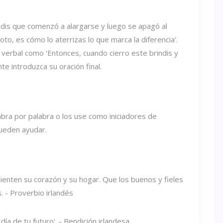
is que comenzó a alargarse y luego se apagó al
loto, es cómo lo aterrizas lo que marca la diferencia'.
al verbal como 'Entonces, cuando cierro este brindis y
e introduzca su oración final.
abra por palabra o los use como iniciadores de
ueden ayudar.
alienten su corazón y su hogar. Que los buenos y fieles
 - Proverbio irlandés
ía de tu futuro'. - Bendición irlandesa