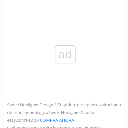
ad
SweetHooligansDesign / Etsy
Ideal para padres almohada
de árbol genealógico
SweetHooligansDiseño
etsy.com
$42.00
COMPRA AHORA
Qué mejor regalo para los padres que un guiño