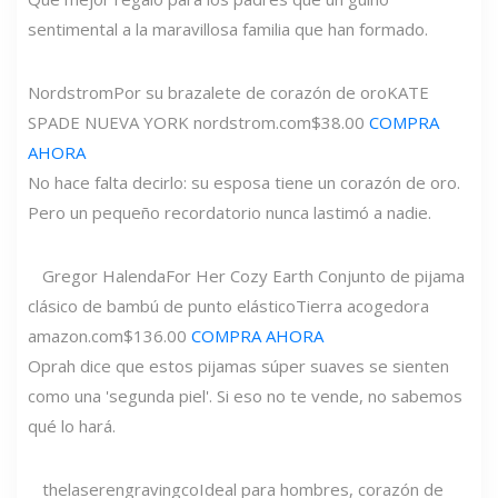
sentimental a la maravillosa familia que han formado.
Nordstrom
Por su brazalete de corazón de oro
KATE
SPADE NUEVA YORK
nordstrom.com
$38.00
COMPRA
AHORA
No hace falta decirlo: su esposa tiene un corazón de oro.
Pero un pequeño recordatorio nunca lastimó a nadie.
Gregor Halenda
For Her Cozy Earth Conjunto de pijama
clásico de bambú de punto elástico
Tierra acogedora
amazon.com
$136.00
COMPRA AHORA
Oprah dice que estos pijamas súper suaves se sienten
como una 'segunda piel'. Si eso no te vende, no sabemos
qué lo hará.
thelaserengravingco
Ideal para hombres, corazón de