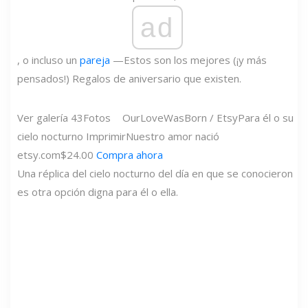
ad
, o incluso un
pareja
—Estos son los mejores (¡y más
pensados!) Regalos de aniversario que existen.
Ver galería
43
Fotos
OurLoveWasBorn / Etsy
Para él o su
cielo nocturno Imprimir
Nuestro amor nació
etsy.com
$24.00
Compra ahora
Una réplica del cielo nocturno del día en que se conocieron
es otra opción digna para él o ella.