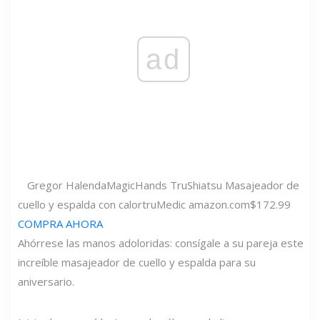
ad
Gregor Halenda
MagicHands TruShiatsu Masajeador de
cuello y espalda con calor
truMedic
amazon.com
$172.99
COMPRA AHORA
Ahórrese las manos adoloridas: consígale a su pareja este
increíble masajeador de cuello y espalda para su
aniversario.