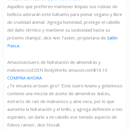
Aquellos que prefieren mantener limpias sus rutinas de
belleza adorarán este bálsamo para peinar vegano y libre
de crueldad animal. 'Agrega humedad, protege el cabello
del daño térmico y mantiene su sedosidad hasta su
próximo champú', dice Ann Tasker, propietaria de
Salón
Pasca
.
Amazonas
Suero de hidratación de almendras y
malvaviscos
EDEN BodyWorks
amazon.com
$16.10
COMPRA AHORA
¿Te encanta un buen giro? 'Este suero liviano y gelatinoso
contiene una mezcla de aceite de almendras dulces,
extracto de raíz de malvavisco y aloe vera, por lo que
aumenta la hidratación y el brillo, y agrega definición a mis
espirales, sin darle a mi cabello ese temido aspecto de
fideos ramen', dice Stovall.