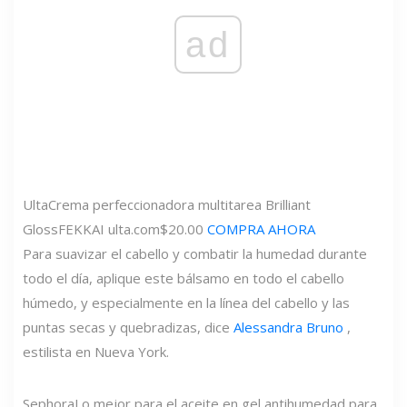
ad
Ulta
Crema perfeccionadora multitarea Brilliant
Gloss
FEKKAI
ulta.com
$20.00
COMPRA AHORA
Para suavizar el cabello y combatir la humedad durante
todo el día, aplique este bálsamo en todo el cabello
húmedo, y especialmente en la línea del cabello y las
puntas secas y quebradizas, dice
Alessandra Bruno
,
estilista en Nueva York.
Sephora
Lo mejor para el aceite en gel antihumedad para