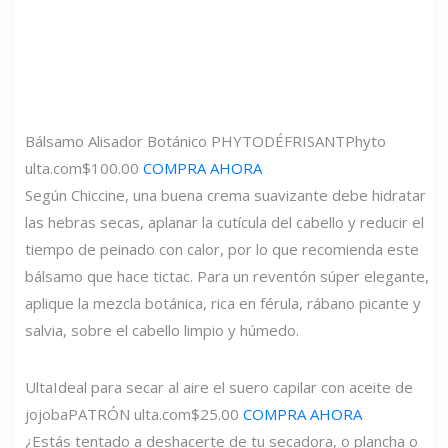
Bálsamo Alisador Botánico PHYTODÉFRISANT
Phyto
ulta.com
$100.00
COMPRA AHORA
Según Chiccine, una buena crema suavizante debe hidratar
las hebras secas, aplanar la cutícula del cabello y reducir el
tiempo de peinado con calor, por lo que recomienda este
bálsamo que hace tictac. Para un reventón súper elegante,
aplique la mezcla botánica, rica en férula, rábano picante y
salvia, sobre el cabello limpio y húmedo.
Ulta
Ideal para secar al aire el suero capilar con aceite de
jojoba
PATRÓN
ulta.com
$25.00
COMPRA AHORA
¿Estás tentado a deshacerte de tu secadora, o plancha o