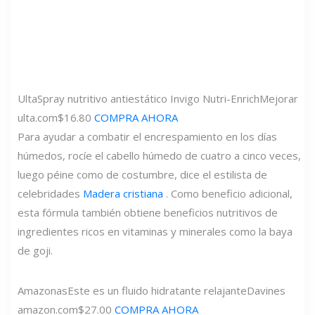
Ulta
Spray nutritivo antiestático Invigo Nutri-Enrich
Mejorar
ulta.com
$16.80
COMPRA AHORA
Para ayudar a combatir el encrespamiento en los días
húmedos, rocíe el cabello húmedo de cuatro a cinco veces,
luego péine como de costumbre, dice el estilista de
celebridades
Madera cristiana
. Como beneficio adicional,
esta fórmula también obtiene beneficios nutritivos de
ingredientes ricos en vitaminas y minerales como la baya
de goji.
Amazonas
Este es un fluido hidratante relajante
Davines
amazon.com
$27.00
COMPRA AHORA