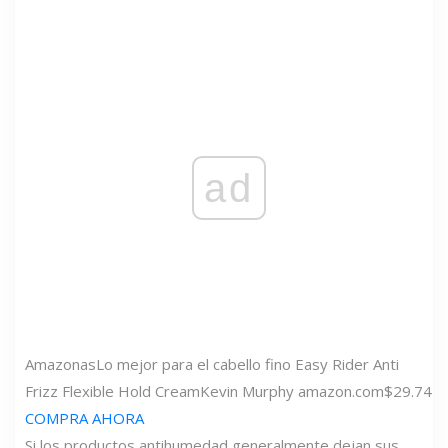
ad
Amazonas
Lo mejor para el cabello fino Easy Rider Anti
Frizz Flexible Hold Cream
Kevin Murphy
amazon.com
$29.74
COMPRA AHORA
Si los productos antihumedad generalmente dejan sus