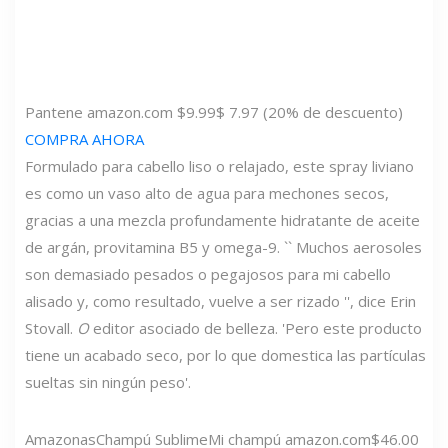
Pantene
amazon.com
$9.99
$ 7.97 (20% de descuento)
COMPRA AHORA
Formulado para cabello liso o relajado, este spray liviano
es como un vaso alto de agua para mechones secos,
gracias a una mezcla profundamente hidratante de aceite
de argán, provitamina B5 y omega-9. `` Muchos aerosoles
son demasiado pesados ​​o pegajosos para mi cabello
alisado y, como resultado, vuelve a ser rizado '', dice Erin
Stovall.
O
editor asociado de belleza. 'Pero este producto
tiene un acabado seco, por lo que domestica las partículas
sueltas sin ningún peso'.
Amazonas
Champú Sublime
Mi champú
amazon.com
$46.00