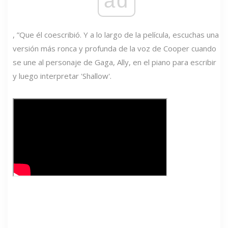
ad
, ”Que él coescribió. Y a lo largo de la película, escuchas una
versión más ronca y profunda de la voz de Cooper cuando
se une al personaje de Gaga, Ally, en el piano para escribir
y luego interpretar 'Shallow'.