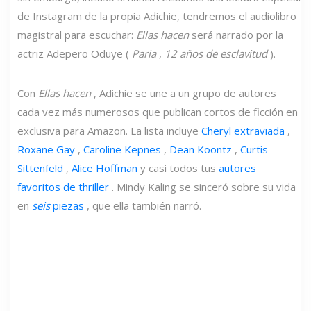
de Instagram de la propia Adichie, tendremos el audiolibro
magistral para escuchar:
Ellas hacen
será narrado por la
actriz Adepero Oduye (
Paria
,
12 años de esclavitud
).
Con
Ellas hacen
, Adichie se une a un grupo de autores
cada vez más numerosos que publican cortos de ficción en
exclusiva para Amazon. La lista incluye
Cheryl extraviada
,
Roxane Gay
,
Caroline Kepnes
,
Dean Koontz
,
Curtis
Sittenfeld
,
Alice Hoffman
y casi todos tus
autores
favoritos de thriller
. Mindy Kaling se sinceró sobre su vida
en
seis
piezas
, que ella también narró.