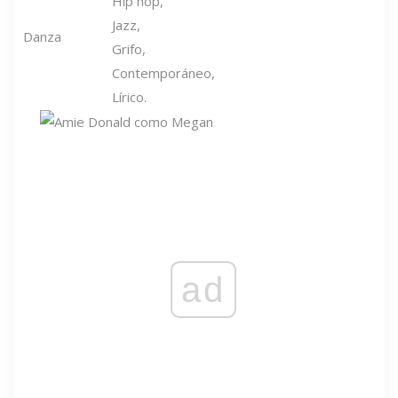
Hip hop,
Jazz,
Danza
Grifo,
Contemporáneo,
Lírico.
ad