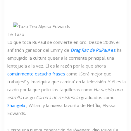
Té Tazo
Lo que toca RuPaul se convierte en oro. Desde 2009, el
anfitrión ganador del Emmy de
Drag Rac de RuPaul
es
ha
empujado la cultura queer a la corriente principal, una
lentejuela a la vez. Él es la razón por la que ahora
comúnmente escucho frases
como '¡Será mejor que
trabajes!' y 'mariquita que camina' en la televisión. Y él es la
razón por la que películas taquilleras como
Ha nacido una
estrella
rasgo
Carrera de resistencia
graduados como
Shangela
, Willam y la nueva favorita de Netflix, Alyssa
Edwards.
'Existe una nueva generación de jóvenes', dijo RuPaul a