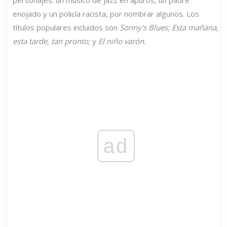
personajes: un músico de jazz en apuros, un padre
enojado y un policía racista, por nombrar algunos. Los
títulos populares incluidos son
Sonny's Blues; Esta mañana,
esta tarde, tan pronto;
y
El niño varón.
ad