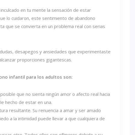
inculcado en tu mente la sensación de estar
que lo cuidaron, este sentimiento de abandono
a que se convierta en un problema real con serias
, dudas, desapegos y ansiedades que experimentaste
alcanzar proporciones gigantescas.
no infantil para los adultos son:
s posible que no sienta ningún amor o afecto real hacia
ple hecho de estar en una.
ptura resultante. Su renuencia a amar y ser amado
edo a la intimidad puede llevar a que cualquiera de
 buscas otro. Todos ellos son efímeros debido a su