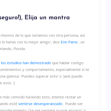
seguro!), Elija un mantra
mismos de lo que seríamos con otra persona, así
lo harías con tu mejor amigo', dice
Erin Parisi
, un
rlando, Florida.
o
los estudios han demostrado
que hablar contigo
sentimientos y comportamiento, especialmente si te
na (piensa: 'Puedes superar esto' o 'Jane puede
 esto. ')
e más cómodo haciendo esto, intente recitar un
uando esté
sentirse desesperanzado
. Puede ser
empoderamiento ('Se me permite ocupar espacio' o